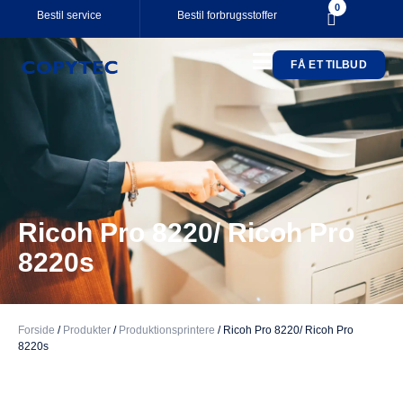
0
Bestil service
Bestil forbrugsstoffer
FÅ ET TILBUD
Your cart is empty.
Subtotal:
0,00
kr.
0,00
kr.
inkl. moms
SE KURV
KASSE
Ricoh Pro 8220/ Ricoh Pro
8220s
Forside
/
Produkter
/
Produktionsprintere
/
Ricoh Pro 8220/ Ricoh Pro
8220s