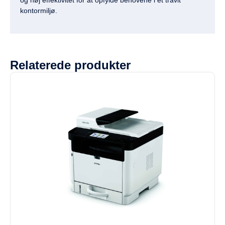
og høj effektivitet for at opfylde behovene i et travlt
kontormiljø.
Relaterede produkter