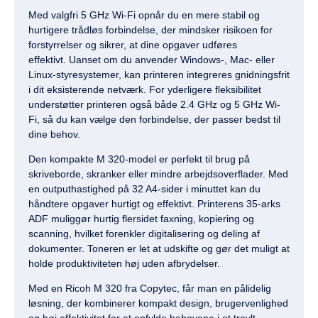
Med valgfri 5 GHz Wi-Fi opnår du en mere stabil og
hurtigere trådløs forbindelse, der mindsker risikoen for
forstyrrelser og sikrer, at dine opgaver udføres
effektivt. Uanset om du anvender Windows-, Mac- eller
Linux-styresystemer, kan printeren integreres gnidningsfrit
i dit eksisterende netværk. For yderligere fleksibilitet
understøtter printeren også både 2.4 GHz og 5 GHz Wi-
Fi, så du kan vælge den forbindelse, der passer bedst til
dine behov.
Den kompakte M 320-model er perfekt til brug på
skriveborde, skranker eller mindre arbejdsoverflader. Med
en outputhastighed på 32 A4-sider i minuttet kan du
håndtere opgaver hurtigt og effektivt. Printerens 35-arks
ADF muliggør hurtig flersidet faxning, kopiering og
scanning, hvilket forenkler digitalisering og deling af
dokumenter. Toneren er let at udskifte og gør det muligt at
holde produktiviteten høj uden afbrydelser.
Med en Ricoh M 320 fra Copytec, får man en pålidelig
løsning, der kombinerer kompakt design, brugervenlighed