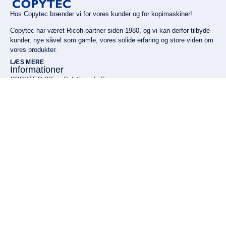
Hos Copytec brænder vi for vores kunder og for kopimaskiner!
Copytec har været Ricoh-partner siden 1980, og vi kan derfor tilbyde
kunder, nye såvel som gamle, vores solide erfaring og store viden om
vores produkter.
LÆS MERE
Informationer
COPYTEC Office Solutions ApS
+45 86 11 40 11
epost@copytec.dk
Gunnar Clausens Vej 7, 8260 Viby J
Flere informationer
Nyhedsbrev
Tilmeld dig vores nyhedsbrev og få vigtige informationer og
opdateringer, tips of tricks til optimal brug af din printer, samt nyheder
bl.a. om gode tilbud!
TILMELD
Find os