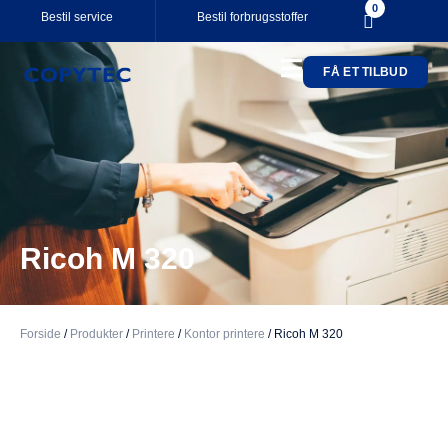
0
Bestil service
Bestil forbrugsstoffer
FÅ ET TILBUD
Your cart is empty.
Subtotal:
0,00
kr.
0,00
kr.
inkl. moms
SE KURV
KASSE
Ricoh M 320
Forside
/
Produkter
/
Printere
/
Kontor printere
/
Ricoh M 320