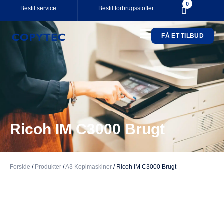
0
Bestil service
Bestil forbrugsstoffer
FÅ ET TILBUD
Your cart is empty.
Subtotal:
0,00
kr.
0,00
kr.
inkl. moms
SE KURV
KASSE
Ricoh IM C3000 Brugt
Forside
/
Produkter
/
A3 Kopimaskiner
/
Ricoh IM C3000 Brugt