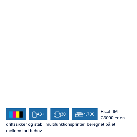
Ricoh IM
A3+
30
4.700
C3000 er en
driftssikker og stabil multifunktionsprinter, beregnet på et
mellemstort behov