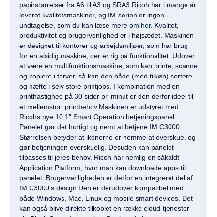
papirstørrelser fra A6 til A3 og SRA3.Ricoh har i mange år
leveret kvalitetsmaskiner, og IM-serien er ingen
undtagelse, som du kan læse mere om
her
. Kvalitet,
produktivitet og brugervenlighed er i højsædet. Maskinen
er designet til kontorer og arbejdsmiljøer, som har brug
for en alsidig maskine, der er rig på funktionalitet. Udover
at være en multifunktionsmaskine, som kan printe, scanne
og kopiere i farver, så kan den både (med tilkøb) sortere
og hæfte i selv store printjobs. I kombination med en
printhastighed på 30 sider pr. minut er den derfor ideel til
et mellemstort printbehov.Maskinen er udstyret med
Ricohs nye 10,1″ Smart Operation betjeningspanel.
Panelet gør det hurtigt og nemt at betjene IM C3000.
Størrelsen betyder at ikonerne er nemme at overskue, og
gør betjeningen overskuelig. Desuden kan panelet
tilpasses til jeres behov. Ricoh har nemlig en såkaldt
Application Platform, hvor man kan downloade apps til
panelet. Brugervenligheden er derfor en integreret del af
IM C3000’s design.Den er derudover kompatibel med
både Windows, Mac, Linux og mobile smart devices. Det
kan også blive direkte tilkoblet en række cloud-tjenester