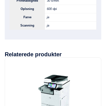
Printhastighed
30 s/min.
Oplsning
600 dpi
Farve
ja
Scanning
ja
Relaterede produkter