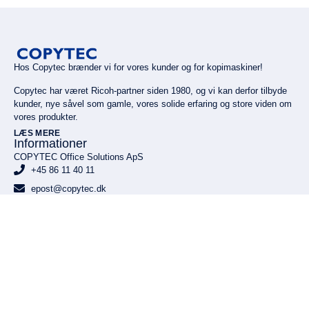
Hos Copytec brænder vi for vores kunder og for kopimaskiner!
Copytec har været Ricoh-partner siden 1980, og vi kan derfor tilbyde
kunder, nye såvel som gamle, vores solide erfaring og store viden om
vores produkter.
LÆS MERE
Informationer
COPYTEC Office Solutions ApS
+45 86 11 40 11
epost@copytec.dk
Gunnar Clausens Vej 7, 8260 Viby J
Flere informationer
Nyhedsbrev
Tilmeld dig vores nyhedsbrev og få vigtige informationer og
opdateringer, tips of tricks til optimal brug af din printer, samt nyheder
bl.a. om gode tilbud!