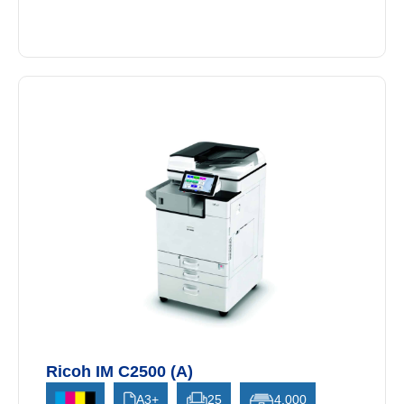
Ricoh IM C2500 (A)
A3+
25
4.000