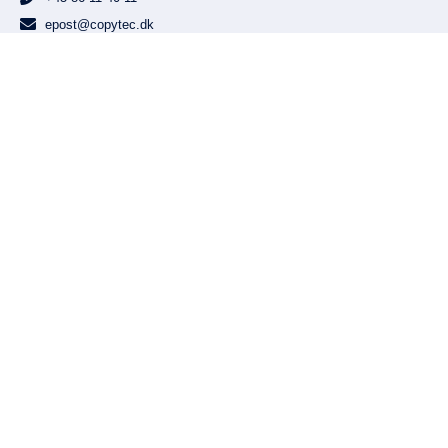
epost@copytec.dk
Gunnar Clausens Vej 7, 8260 Viby J
Flere informationer
Nyhedsbrev
Tilmeld dig vores nyhedsbrev og få vigtige informationer og
opdateringer, tips of tricks til optimal brug af din printer, samt nyheder
bl.a. om gode tilbud!
TILMELD
Find os
Gunnar Clausens Vej 7, 8260 Viby J