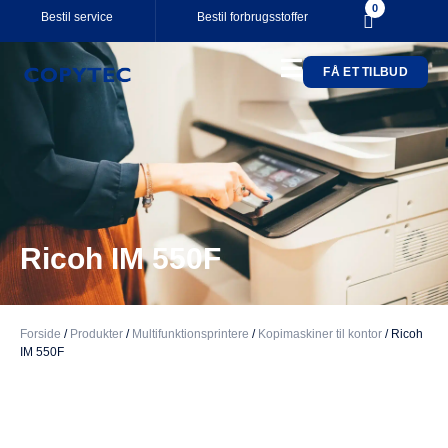
0
Bestil service
Bestil forbrugsstoffer
FÅ ET TILBUD
Your cart is empty.
Subtotal:
0,00
kr.
0,00
kr.
inkl. moms
SE KURV
KASSE
Ricoh IM 550F
Forside
/
Produkter
/
Multifunktionsprintere
/
Kopimaskiner til kontor
/
Ricoh
IM 550F