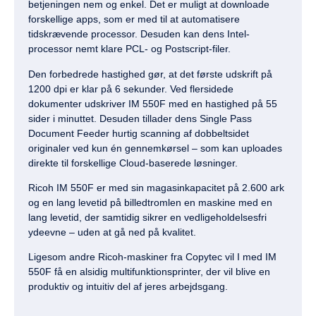
betjeningen nem og enkel. Det er muligt at downloade
forskellige apps, som er med til at automatisere
tidskrævende processor. Desuden kan dens Intel-
processor nemt klare PCL- og Postscript-filer.
Den forbedrede hastighed gør, at det første udskrift på
1200 dpi er klar på 6 sekunder. Ved flersidede
dokumenter udskriver IM 550F med en hastighed på 55
sider i minuttet. Desuden tillader dens Single Pass
Document Feeder hurtig scanning af dobbeltsidet
originaler ved kun én gennemkørsel – som kan uploades
direkte til forskellige Cloud-baserede løsninger.
Ricoh IM 550F er med sin magasinkapacitet på 2.600 ark
og en lang levetid på billedtromlen en maskine med en
lang levetid, der samtidig sikrer en vedligeholdelsesfri
ydeevne – uden at gå ned på kvalitet.
Ligesom andre Ricoh-maskiner fra Copytec vil I med IM
550F få en alsidig multifunktionsprinter, der vil blive en
produktiv og intuitiv del af jeres arbejdsgang.