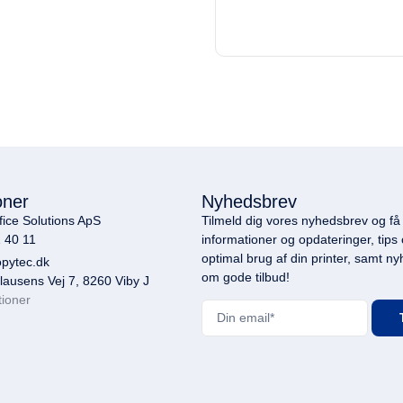
oner
Nyhedsbrev
ce Solutions ApS
Tilmeld dig vores nyhedsbrev og få 
 40 11
informationer og opdateringer, tips of
optimal brug af din printer, samt ny
pytec.dk
om gode tilbud!
ausens Vej 7, 8260 Viby J
tioner