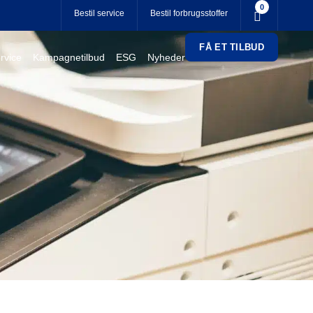
0
Bestil service
Bestil forbrugsstoffer
FÅ ET TILBUD
rvice
Kampagnetilbud
ESG
Nyheder