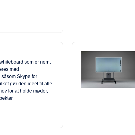
v whiteboard som er nemt
reres med
, såsom Skype for
ket gør den ideel til alle
ov for at holde møder,
pekter.