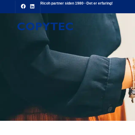
Ricoh partner siden 1980
Det er erfaring!
Your cart is empty.
Subtotal:
0,00
kr.
0,00
kr.
inkl. moms
SE KURV
KASSE