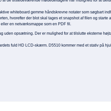
20 af de tilstedeværende mødedeltagere har mulighed for at delt
raktive whiteboard gemme håndskrevne notater som søgbart ind
ten, hvorefter der blot skal tages et snapshot af filen og start
eller en netværksmappe som en PDF fil.
rug uden opsætning. Der er mulighed for at tilslutte eksterne h
ardets fuld HD LCD-skærm. D5510 kommer med et stativ på hjul, 