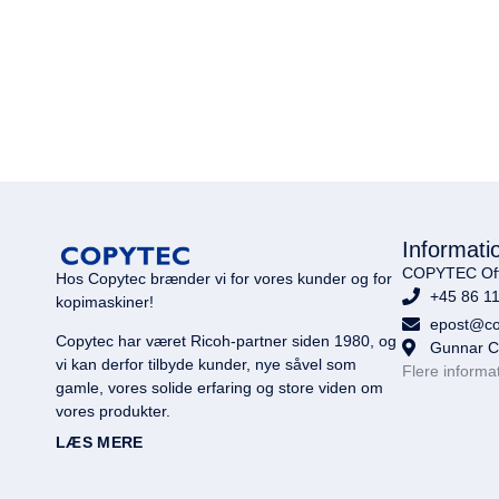
Informati
COPYTEC Offi
Hos Copytec brænder vi for vores kunder og for
+45 86 11
kopimaskiner!
epost@co
Copytec har været Ricoh-partner siden 1980, og
Gunnar Cl
vi kan derfor tilbyde kunder, nye såvel som
Flere informa
gamle, vores solide erfaring og store viden om
vores produkter.
LÆS MERE