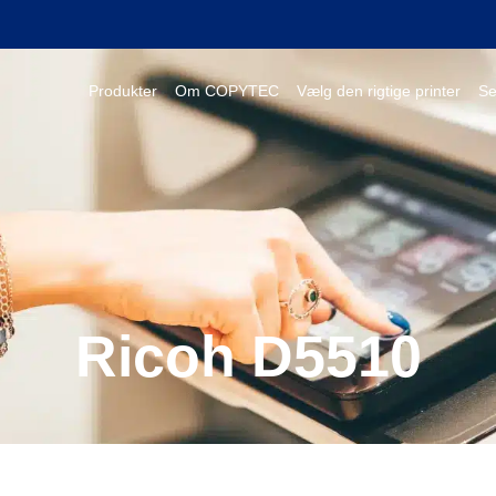
Produkter
Om COPYTEC
Vælg den rigtige printer
Se
Ricoh D5510