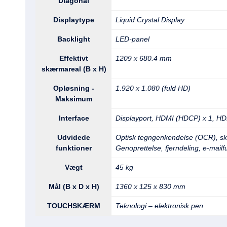
Diagonal
Displaytype
Liquid Crystal Display
Backlight
LED-panel
Effektivt
1209 x 680.4 mm
skærmareal (B x H)
Opløsning -
1.920 x 1.080 (fuld HD)
Maksimum
Interface
Displayport, HDMI (HDCP) x 1, HD
Udvidede
Optisk tegngenkendelse (OCR), skæ
funktioner
Genoprettelse, fjerndeling, e-mailfu
Vægt
45 kg
Mål (B x D x H)
1360 x 125 x 830 mm
TOUCHSKÆRM
Teknologi – elektronisk pen