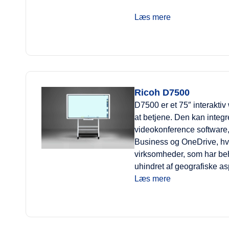
Læs mere
Ricoh D7500
D7500 er et 75″ interakti
at betjene. Den kan integ
videokonference software
Business og OneDrive, hvil
virksomheder, som har beh
uhindret af geografiske as
Læs mere