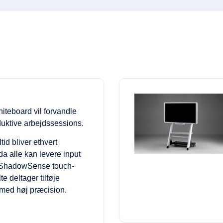
iteboard vil forvandle
uktive arbejdssessions.
id bliver ethvert
a alle kan levere input
ShadowSense touch-
e deltager tilføje
 med høj præcision.