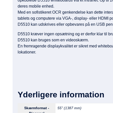
opkoblede D5510 whiteboards via et intranet. Op til 
deres mobile enhed.
Med en sofistikeret OCR genkendelse kan dette inte
tablets og computere via VGA-, display- eller HDMI por
D5510 kan udskrives eller opbevares på en USB pen 
D5510 kræver ingen opsætning og er derfor klar til b
D5510 kan bruges som en videoskærm.
En fremragende displaykvalitet er sikret med whitebo
lokationer.
Yderligere information
Skærmformat -
55" (1387 mm)