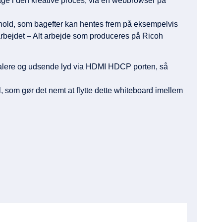
age i den kreative proces, via en webbrowser på
hold, som bagefter kan hentes frem på eksempelvis
e arbejdet – Alt arbejde som produceres på Ricoh
øjtalere og udsende lyd via HDMI HDCP porten, så
som gør det nemt at flytte dette whiteboard imellem