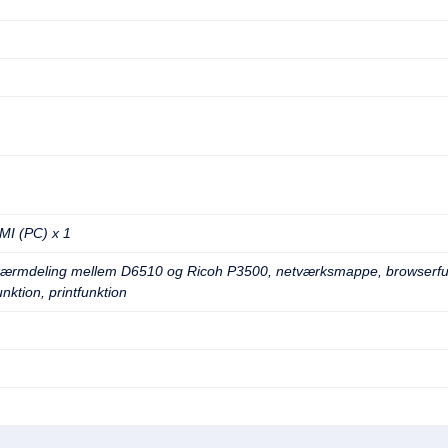
MI (PC) x 1
rmdeling mellem D6510 og Ricoh P3500, netværksmappe, browserfunktio
nktion, printfunktion