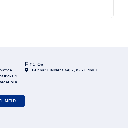
Find os
vigtige
Gunnar Clausens Vej 7, 8260 Viby J
 tricks til
heder bl.a.
TILMELD