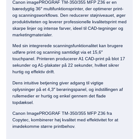
Canon
imagePROGRAF
TM-350/355 MFP Z36 er en
bæredygtig 36″ multifunktionsprinter, der optimerer print-
og scanningsworkflows. Den reducerer støjniveauet, øger
produktiviteten og leverer professionelle kvalitetsprint med
skarpe linjer og intense farver, ideel til CAD-tegninger og
marketingmaterialer.
Med sin integrerede scanningsfunktionalitet kan brugere
udføre print og scanning samtidigt via et 15,6″
touchpanel
. Printeren producerer A1 CAD-print på blot 17
sekunder og A1-plakater på 22 sekunder, hvilket sikrer
hurtig og effektiv drift.
Dens intuitive betjening giver adgang til vigtige
oplysninger på et 4,3″ berøringspanel, og indstillingen af
rullemedier er hurtig og enkel gennem det flade
topdæksel.
Canon ImagePROGRAF TM-350/355 MFP Z36 fra
Copytec, kombinerer høj kvalitet med effektivitet for at
imødekomme større printbehov.