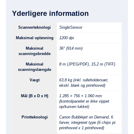
Yderligere information
Scannerteknologi
SingleSensor
Maksimal opløsning
1200 dpi
Maksimal
36" (914 mm)
scanningsbredde
Maksimal
8 m (JPEG/PDF), 15,2 m (TIFF)
scanningslængde
Vægt
63,8 kg (inkl. rulleholdersæt,
ekskl. blæk og printhoved)
Mål (B x D x H)
1.285 × 756 × 1.060 mm
(kontrolpanelet er ikke vippet
op/kurven lukket)
Printteknologi
Canon Bubblejet on Demand, 6
farver, integreret type (6 chips pr.
printhoved x 1 printhoved)