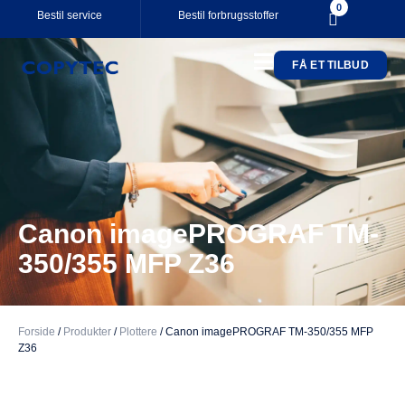
0
Bestil service
Bestil forbrugsstoffer
FÅ ET TILBUD
Your cart is empty.
Subtotal:
0,00
kr.
0,00
kr.
inkl. moms
SE KURV
KASSE
Canon imagePROGRAF TM-
350/355 MFP Z36
Forside
/
Produkter
/
Plottere
/
Canon imagePROGRAF TM-350/355 MFP
Z36