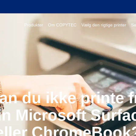
Produkter
Om COPYTEC
Vælg den rigtige printer
Se
an du ikke printe f
in Microsoft Surfa
eller ChromeBook