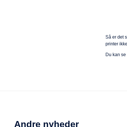
Så er det 
printer ikk
Du kan se 
Andre nyheder