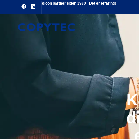
Ricoh partner siden 1980
Det er erfaring!
Your cart is empty.
Subtotal:
0,00
kr.
0,00
kr.
inkl. moms
SE KURV
KASSE
K
d