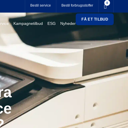
0
Bestil service
Bestil forbrugsstoffer
FÅ ET TILBUD
rvice
Kampagnetilbud
ESG
Nyheder
ra
ce
?